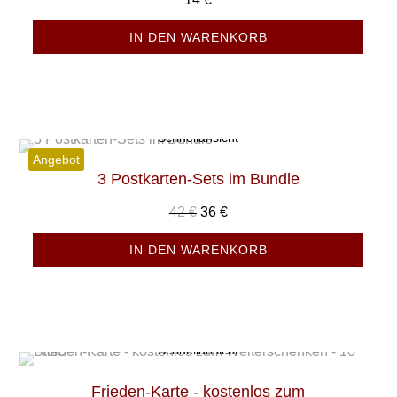
IN DEN WARENKORB
Schnellansicht
Angebot
3 Postkarten-Sets im Bundle
Ursprünglicher
Aktueller
42
€
36
€
Preis
Preis
IN DEN WARENKORB
war:
ist:
42 €
36 €.
Schnellansicht
Frieden-Karte - kostenlos zum