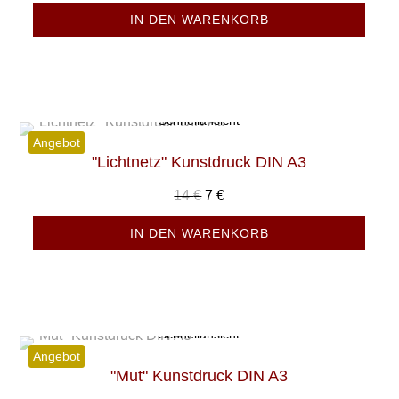
IN DEN WARENKORB
Schnellansicht
Angebot
"Lichtnetz" Kunstdruck DIN A3
Ursprünglicher
Aktueller
14
€
7
€
Preis
Preis
IN DEN WARENKORB
war:
ist:
14 €
7 €.
Schnellansicht
Angebot
"Mut" Kunstdruck DIN A3