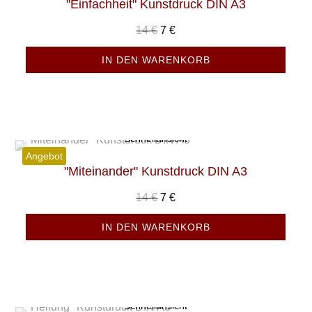
"Einfachheit" Kunstdruck DIN A3
Ursprünglicher
Aktueller
14
€
7
€
Preis
Preis
IN DEN WARENKORB
war:
ist:
14 €
7 €.
Schnellansicht
Angebot
"Miteinander" Kunstdruck DIN A3
Ursprünglicher
Aktueller
14
€
7
€
Preis
Preis
IN DEN WARENKORB
war:
ist:
14 €
7 €.
Schnellansicht