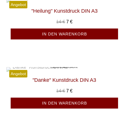
Angebot
"Heilung" Kunstdruck DIN A3
Ursprünglicher
Aktueller
14
€
7
€
Preis
Preis
IN DEN WARENKORB
war:
ist:
14 €
7 €.
Schnellansicht
Angebot
"Danke" Kunstdruck DIN A3
Ursprünglicher
Aktueller
14
€
7
€
Preis
Preis
IN DEN WARENKORB
war:
ist:
14 €
7 €.