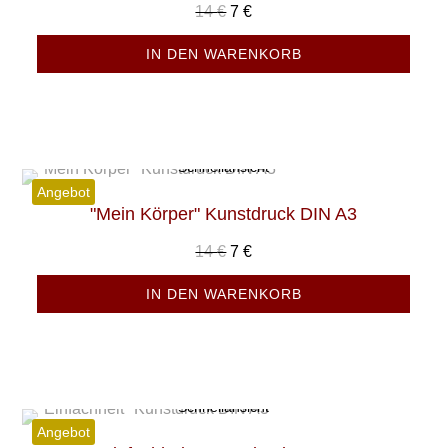
Ursprünglicher
Aktueller
14
€
7
€
Preis
Preis
IN DEN WARENKORB
war:
ist:
14 €
7 €.
Schnellansicht
Angebot
"Mein Körper" Kunstdruck DIN A3
Ursprünglicher
Aktueller
14
€
7
€
Preis
Preis
IN DEN WARENKORB
war:
ist:
14 €
7 €.
Schnellansicht
Angebot