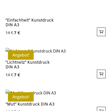
“Einfachheit” Kunstdruck
DIN A3
Ursprünglicher
Aktueller
14
€
7
€
Preis
Preis
war:
ist:
14 €
7 €.
Angebot!
“Lichtnetz” Kunstdruck
DIN A3
Ursprünglicher
Aktueller
14
€
7
€
Preis
Preis
war:
ist:
14 €
7 €.
Angebot!
“Mut” Kunstdruck DIN A3