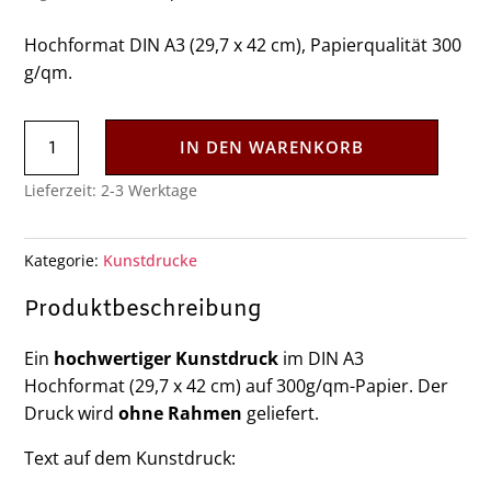
14 €
7 €.
Hochformat DIN A3 (29,7 x 42 cm), Papierqualität 300
g/qm.
"Mein
IN DEN WARENKORB
Körper"
Lieferzeit:
2-3 Werktage
Kunstdruck
DIN
A3
Kategorie:
Kunstdrucke
Menge
Produktbeschreibung
Ein
hochwertiger Kunstdruck
im DIN A3
Hochformat (29,7 x 42 cm) auf 300g/qm-Papier. Der
Druck wird
ohne Rahmen
geliefert.
Text auf dem Kunstdruck: