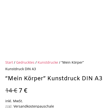
Start
/
Gedrucktes
/
Kunstdrucke
/ “Mein Körper”
Kunstdruck DIN A3
“Mein Körper” Kunstdruck DIN A3
Ursprünglicher
Aktueller
14
€
7
€
Preis
Preis
inkl. MwSt.
war:
ist:
zzgl.
Versandkostenpauschale