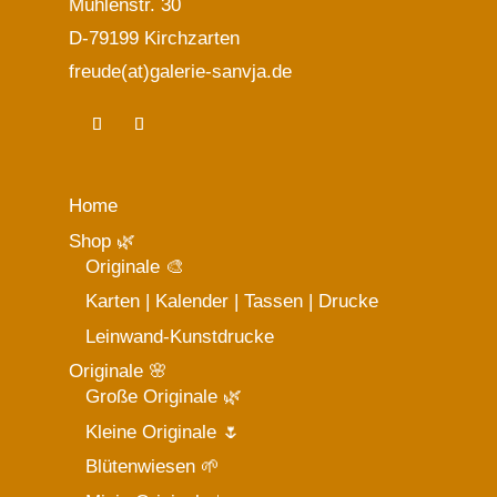
auf
Mühlenstr. 30
der
D-79199 Kirchzarten
Produktseite
freude(at)galerie-sanvja.de
gewählt
werden
Home
Shop 🌿
Originale 🎨
Karten | Kalender | Tassen | Drucke
Leinwand-Kunstdrucke
Originale 🌸
Große Originale 🌿
Kleine Originale 🌷
Blütenwiesen 🌱