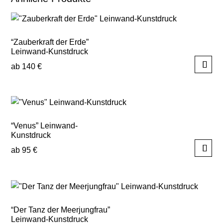
“Zauberkraft der Erde”
Leinwand-Kunstdruck
ab
140
€
Dieses
Produkt
weist
mehrere
“Venus” Leinwand-
Varianten
Kunstdruck
auf.
ab
95
€
Die
Dieses
Optionen
Produkt
können
weist
auf
mehrere
der
“Der Tanz der Meerjungfrau”
Varianten
Leinwand-Kunstdruck
Produktseite