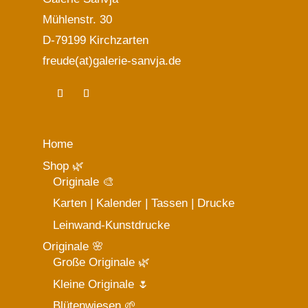
Produktseite
Mühlenstr. 30
gewählt
D-79199 Kirchzarten
werden
freude(at)galerie-sanvja.de
Home
Shop 🌿
Originale 🎨
Karten | Kalender | Tassen | Drucke
Leinwand-Kunstdrucke
Originale 🌸
Große Originale 🌿
Kleine Originale 🌷
Blütenwiesen 🌱