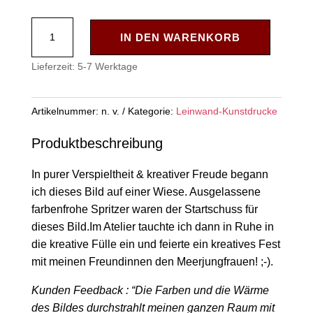
"Der
IN DEN WARENKORB
Tanz
der
Lieferzeit:
5-7 Werktage
Meerjungfrau"
Leinwand-
Artikelnummer:
n. v.
Kategorie:
Leinwand-Kunstdrucke
Kunstdruck
Menge
Produktbeschreibung
In purer Verspieltheit & kreativer Freude begann
ich dieses Bild auf einer Wiese. Ausgelassene
farbenfrohe Spritzer waren der Startschuss für
dieses Bild.Im Atelier tauchte ich dann in Ruhe in
die kreative Fülle ein und feierte ein kreatives Fest
mit meinen Freundinnen den Meerjungfrauen! ;-).
Kunden Feedback : “Die Farben und die Wärme
des Bildes durchstrahlt meinen ganzen Raum mit