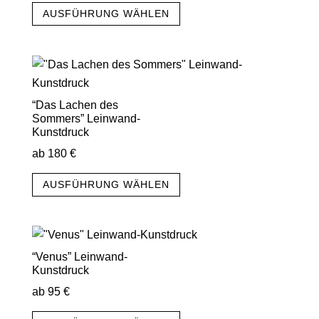
Dieses
AUSFÜHRUNG WÄHLEN
Produkt
weist
mehrere
Varianten
auf.
“Das Lachen des
Die
Sommers” Leinwand-
Optionen
Kunstdruck
können
ab
180
€
auf
Dieses
AUSFÜHRUNG WÄHLEN
der
Produkt
Produktseite
weist
gewählt
mehrere
werden
Varianten
“Venus” Leinwand-
auf.
Kunstdruck
Die
ab
95
€
Optionen
Dieses