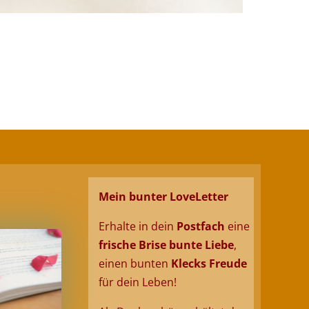
Mein bunter LoveLetter
Erhalte in dein
Postfach
eine
frische Brise
bunte
Liebe
,
einen bunten
Klecks Freud
e
für dein
Leben
!