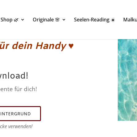
Shop 🌿
Originale 🌸
Seelen-Reading ☀️
Malku
für dein Handy
♥
nload!
nte für dich!
INTERGRUND
wecke verwenden!