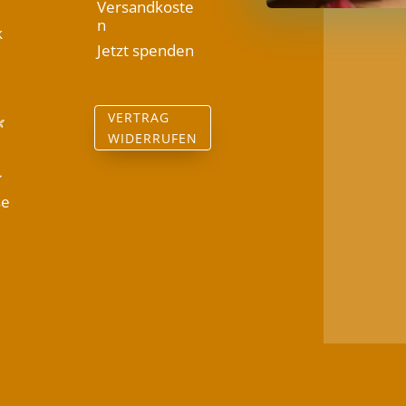
Versandkoste
n
k
Jetzt spenden
VERTRAG

WIDERRUFEN

se
️