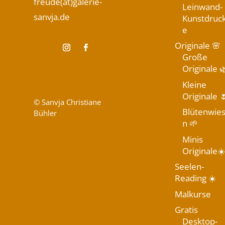
freude(at)galerie-
Leinwand-
sanvja.de
Kunstdruc
e
Originale 🌸
Große
Originale 
Kleine
Originale 
© Sanvja Christiane
Blütenwie
Bühler
n 🌱
Minis
Originale☀
Seelen-
Reading ☀️
Malkurse
Gratis
Desktop-