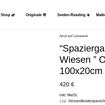
Shop 🌿
Originale 🌸
Seelen-Reading ☀️
Malk
Acryl auf Leinwand
“Spazierga
Wiesen ” O
100x20cm
420
€
inkl. MwSt.
zzgl.
Versandkostenpausch