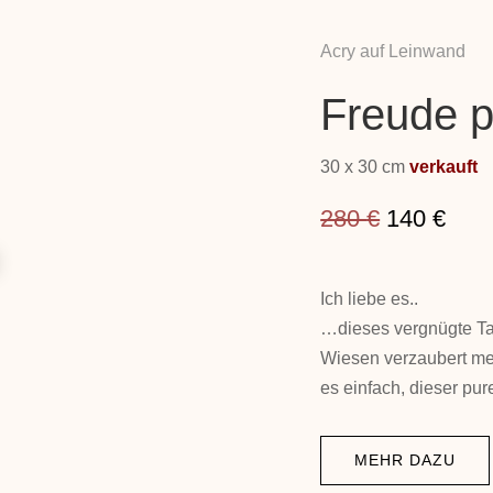
Acry auf Leinwand
Freude p
30 x 30 cm
verkauft
Ursprüngl
Aktu
280
€
140
€
Preis
Prei
war:
ist:
Ich liebe es..
280 €
140 
…dieses vergnügte T
Wiesen verzaubert mei
es einfach, dieser pu
MEHR DAZU