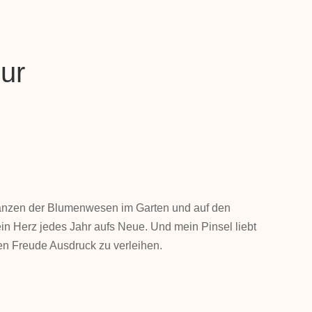
ur
icher
eller
s
€.
anzen der Blumenwesen im Garten und auf den
n Herz jedes Jahr aufs Neue. Und mein Pinsel liebt
ren Freude Ausdruck zu verleihen.