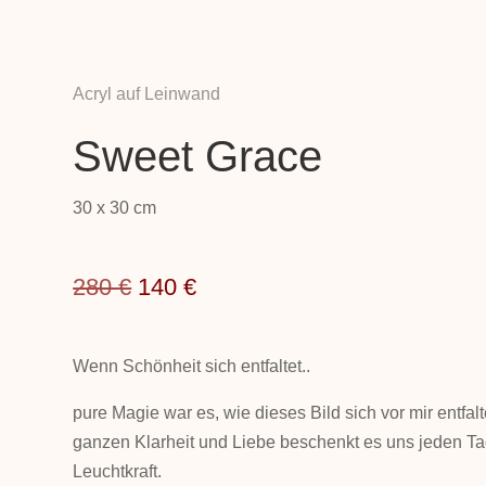
Acryl auf Leinwand
Sweet Grace
30 x 30 cm
Ursprünglicher
Aktueller
280
€
140
€
Preis
Preis
war:
ist:
Wenn Schönheit sich entfaltet..
280 €
140 €.
pure Magie war es, wie dieses Bild sich vor mir entfalte
ganzen Klarheit und Liebe beschenkt es uns jeden Ta
Leuchtkraft.