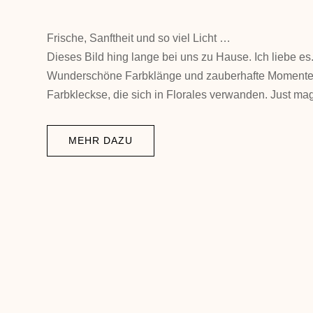
Preis
Preis
war:
ist:
Frische, Sanftheit und so viel Licht …
480 €
240 €.
Dieses Bild hing lange bei uns zu Hause. Ich liebe es
Wunderschöne Farbklänge und zauberhafte Momente
Farbkleckse, die sich in Florales verwanden. Just mag
MEHR DAZU