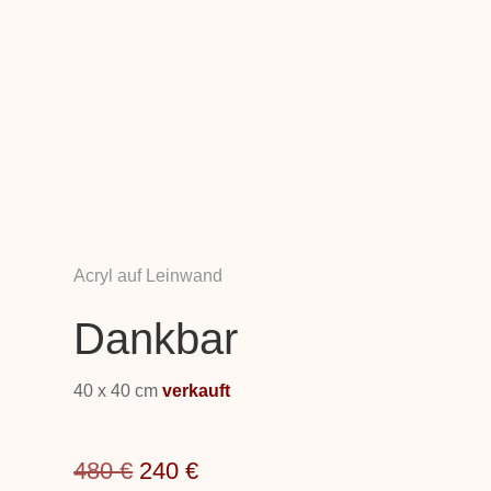
Acryl auf Leinwand
Dankbar
40 x 40 cm
verkauft
Ursprünglicher
Aktueller
480
€
240
€