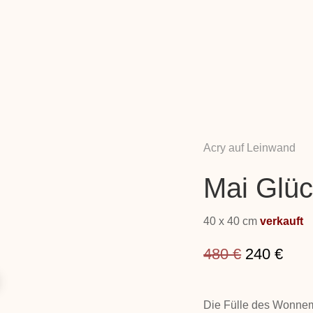
Acry auf Leinwand
Mai Glü
40 x 40 cm
verkauft
Ursprüngl
Aktu
480
€
240
€
Preis
Prei
war:
ist:
Die Fülle des Wonne
480 €
240 